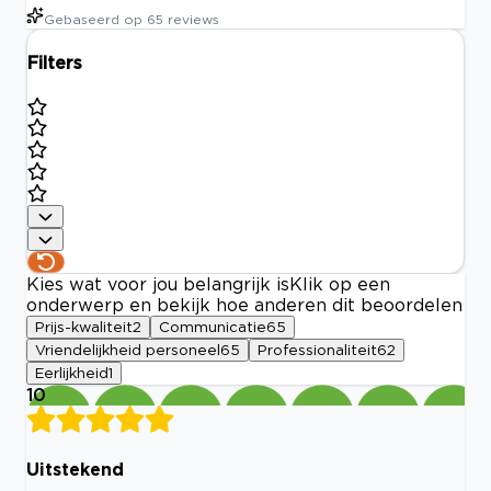
Gebaseerd op
65
reviews
Filters
Kies wat voor jou belangrijk is
Klik op een
onderwerp en bekijk hoe anderen dit beoordelen
Prijs-kwaliteit
2
Communicatie
65
Vriendelijkheid personeel
65
Professionaliteit
62
Eerlijkheid
1
10
Uitstekend