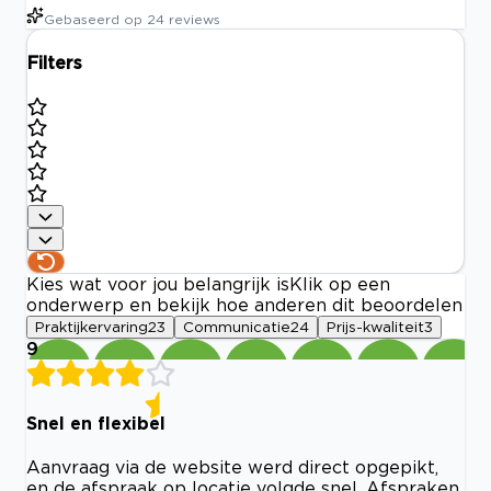
Gebaseerd op
24
reviews
Filters
Kies wat voor jou belangrijk is
Klik op een
onderwerp en bekijk hoe anderen dit beoordelen
Praktijkervaring
23
Communicatie
24
Prijs-kwaliteit
3
9
Snel en flexibel
Aanvraag via de website werd direct opgepikt,
en de afspraak op locatie volgde snel. Afspraken