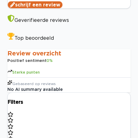
schrijf een review
Geverifieerde reviews
Top beoordeeld
Review overzicht
Positief sentiment
0
%
Sterke punten
Gebaseerd op
reviews
No AI summary available
Filters