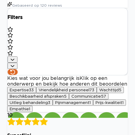
Gebaseerd op
120
reviews
Filters
Kies wat voor jou belangrijk is
Klik op een
onderwerp en bekijk hoe anderen dit beoordelen
Expertise
33
Vriendelijkheid personeel
73
Wachttijd
5
Beschikbaarheid afspraken
5
Communicatie
57
Uitleg behandeling
3
Pijnmanagement
1
Prijs-kwaliteit
1
Empathie
1
10