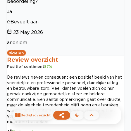
beoordeling?
Ja
Beveelt aan
23 May 2026
anoniem
delen
Review overzicht
Positief sentiment
87
%
De reviews geven consequent een positief beeld van het
vriendelijke en professionele personeel, duidelijke uitleg
en betrouwbare zorg. Veel klanten voelen zich op hun
gemak dankzij de gemoedelijke sfeer en heldere
communicatie. Een aantal opmerkingen gaat over drukte,
maar de algehele tevredenheid blijft hoog en afspraken
worden goed gepland. De feedback onderstreept het
Bedrijfsoverzicht
vertrouwen in de praktijk en de positieve ervaring bij
meerdere bezoeken.