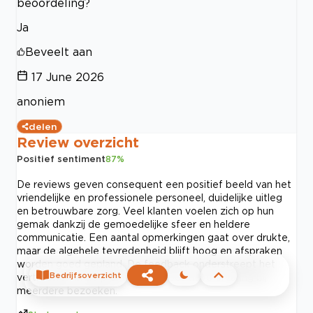
beoordeling?
Ja
Beveelt aan
17 June 2026
anoniem
delen
Review overzicht
Positief sentiment
87
%
De reviews geven consequent een positief beeld van het
vriendelijke en professionele personeel, duidelijke uitleg
en betrouwbare zorg. Veel klanten voelen zich op hun
gemak dankzij de gemoedelijke sfeer en heldere
communicatie. Een aantal opmerkingen gaat over drukte,
maar de algehele tevredenheid blijft hoog en afspraken
worden goed gepland. De feedback onderstreept het
Bedrijfsoverzicht
vertrouwen in de praktijk en de positieve ervaring bij
meerdere bezoeken.