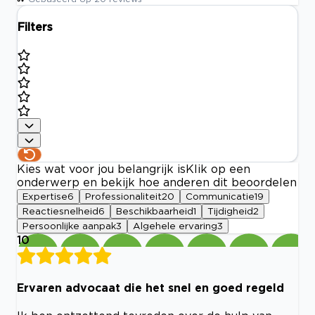
Filters
Kies wat voor jou belangrijk is
Klik op een
onderwerp en bekijk hoe anderen dit beoordelen
Expertise
6
Professionaliteit
20
Communicatie
19
Reactiesnelheid
6
Beschikbaarheid
1
Tijdigheid
2
Persoonlijke aanpak
3
Algehele ervaring
3
10
Ervaren advocaat die het snel en goed regeld