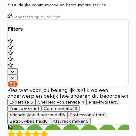
Duidelijke communicatie en betrouwbare service
Gebaseerd op
87
reviews
Filters
Kies wat voor jou belangrijk is
Klik op een
onderwerp en bekijk hoe anderen dit beoordelen
Expertise
16
Snelheid van service
14
Prijs-kwaliteit
5
Transparantie
1
Communicatie
13
Vriendelijkheid personeel
16
Professionaliteit
8
Betrouwbaarheid
6
Afspraak maken
5
10