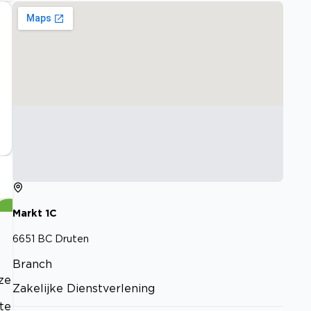
Markt
1C
6651 BC
Druten
Branch
ze
Zakelijke Dienstverlening
e
te