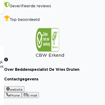
Geverifieerde reviews
Top beoordeeld
CBW Erkend
jk
erk
Over Beddenspecialist De Vries Druten
Bekijk certificaat
Contactgegevens
website
Phone
E-mail