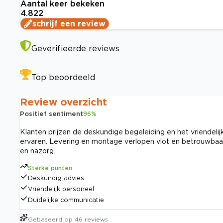
Aantal keer bekeken
4.822
schrijf een review
Geverifieerde reviews
Top beoordeeld
Review overzicht
Positief sentiment
96
%
Klanten prijzen de deskundige begeleiding en het vriendelij
ervaren. Levering en montage verlopen vlot en betrouwbaar
en nazorg.
Sterke punten
Deskundig advies
Vriendelijk personeel
Duidelijke communicatie
Gebaseerd op
46
reviews