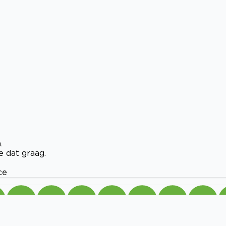
.
e dat graag.
ce