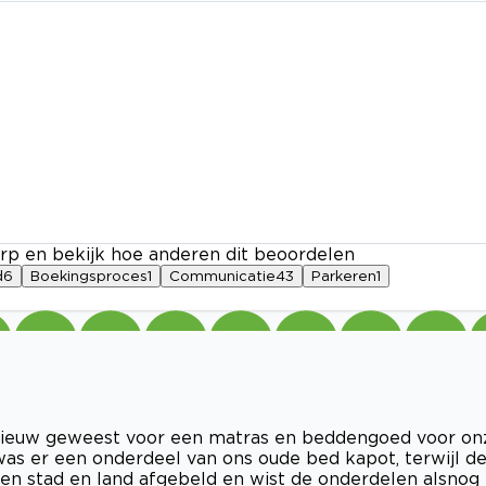
rp en bekijk hoe anderen dit beoordelen
d
6
Boekingsproces
1
Communicatie
43
Parkeren
1
opnieuw geweest voor een matras en beddengoed voor on
as er een onderdeel van ons oude bed kapot, terwijl d
gen stad en land afgebeld en wist de onderdelen alsnog 