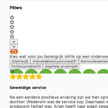
Filters
Kies wat voor jou belangrijk is
Klik op een onderwe
Stiptheid
2
Vriendelijkheid personeel
37
Betrouwbaarhei
Professionaliteit
15
Algehele ervaring
45
10
Geweldige service
Na een eerdere positieve ervaring zijn we hier 
dochter. Wederom was de service top. Daarnaast w
producent failliet was. Arjan heeft naar eigen zeg