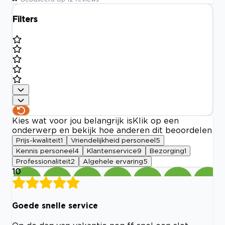
Filters
Kies wat voor jou belangrijk is
Klik op een
onderwerp en bekijk hoe anderen dit beoordelen
Prijs-kwaliteit
1
Vriendelijkheid personeel
5
Kennis personeel
4
Klantenservice
9
Bezorging
1
Professionaliteit
2
Algehele ervaring
5
10
Goede snelle service