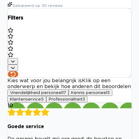
Gebaseerd op
30
reviews
Filters
Kies wat voor jou belangrijk is
Klik op een
onderwerp en bekijk hoe anderen dit beoordelen
Vriendelijkheid personeel
17
Kennis personeel
5
Klantenservice
5
Professionaliteit
3
10
Goede service
De garage bevalt mij erg goed; de beurten en