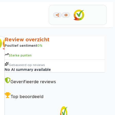
Review overzicht
Positief sentiment
0
%
Sterke punten
Gebaseerd op
reviews
No AI summary available
Geverifieerde reviews
Top beoordeeld