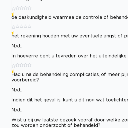
de deskundigheid waarmee de controle of behande
het rekening houden met uw eventuele angst of pi
N.v.t.
In hoeverre bent u tevreden over het uiteindelijke
Had u na de behandeling complicaties, of meer pi
voorbereid?
N.v.t.
Indien dit het geval is, kunt u dit nog wat toelichte
N.v.t.
Wist u bij uw laatste bezoek vooraf door welke zor
zou worden onderzocht of behandeld?