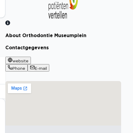
About Orthodontie Museumplein
Bekijk certificaat
Contactgegevens
website
Phone
E-mail