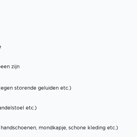
e
een zijn
 tegen storende geluiden etc.)
ndelstoel etc.)
e handschoenen, mondkapje, schone kleding etc.)