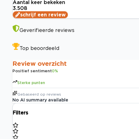
Aantal keer bekeken
3.508
schrijf een review
Geverifieerde reviews
Top beoordeeld
Review overzicht
Positief sentiment
0
%
Sterke punten
Gebaseerd op
reviews
No AI summary available
Filters