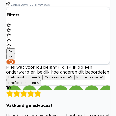
Gebaseerd op
6
reviews
Filters
Kies wat voor jou belangrijk is
Klik op een
onderwerp en bekijk hoe anderen dit beoordelen
Betrouwbaarheid
2
Communicatie
5
Klantenservice
1
Professionaliteit
6
10
Vakkundige advocaat
Ik heb de samenwerking als heel prettig ervaren!