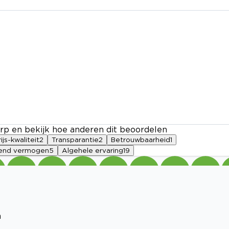
rp en bekijk hoe anderen dit beoordelen
ijs-kwaliteit
2
Transparantie
2
Betrouwbaarheid
1
end vermogen
5
Algehele ervaring
19
n