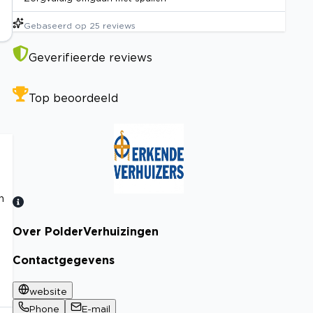
Gebaseerd op
25
reviews
Geverifieerde reviews
Top beoordeeld
n
Over PolderVerhuizingen
Bekijk certificaat
Contactgegevens
website
Phone
E-mail