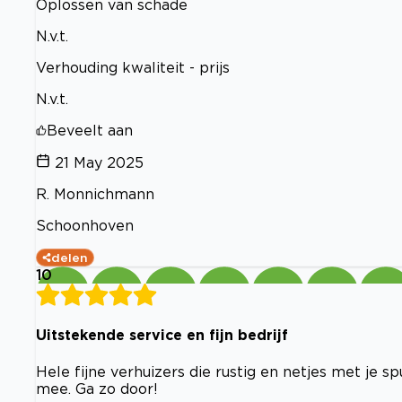
Oplossen van schade
N.v.t.
Verhouding kwaliteit - prijs
N.v.t.
Beveelt aan
21 May 2025
R. Monnichmann
Schoonhoven
delen
10
Uitstekende service en fijn bedrijf
Hele fijne verhuizers die rustig en netjes met je 
mee. Ga zo door!