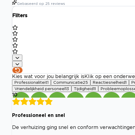
Gebaseerd op
25
reviews
Filters
Kies wat voor jou belangrijk is
Klik op een onderwe
Professionaliteit
1
Communicatie
25
Reactiesnelheid
1
Pr
Vriendelijkheid personeel
13
Tijdigheid
11
Probleemoploss
10
Professioneel en snel
De verhuizing ging snel en conform verwachtinge