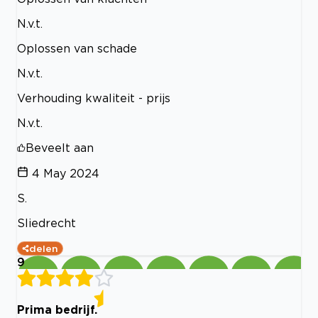
N.v.t.
Oplossen van schade
N.v.t.
Verhouding kwaliteit - prijs
N.v.t.
Beveelt aan
4 May 2024
S.
Sliedrecht
delen
9
Prima bedrijf.