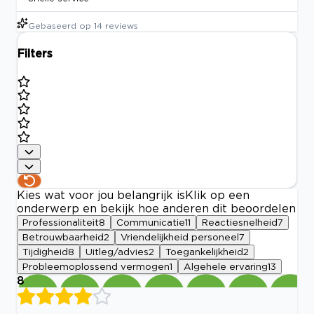
Gebaseerd op
14
reviews
Filters
Kies wat voor jou belangrijk is
Klik op een
onderwerp en bekijk hoe anderen dit beoordelen
Professionaliteit
8
Communicatie
11
Reactiesnelheid
7
Betrouwbaarheid
2
Vriendelijkheid personeel
7
Tijdigheid
8
Uitleg/advies
2
Toegankelijkheid
2
Probleemoplossend vermogen
1
Algehele ervaring
13
8