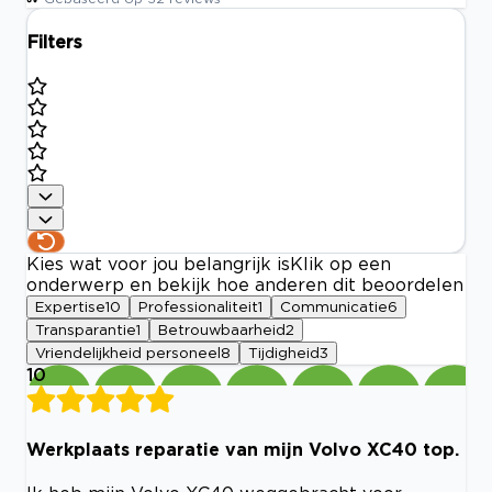
Filters
Kies wat voor jou belangrijk is
Klik op een
onderwerp en bekijk hoe anderen dit beoordelen
Expertise
10
Professionaliteit
1
Communicatie
6
Transparantie
1
Betrouwbaarheid
2
Vriendelijkheid personeel
8
Tijdigheid
3
10
Werkplaats reparatie van mijn Volvo XC40 top.