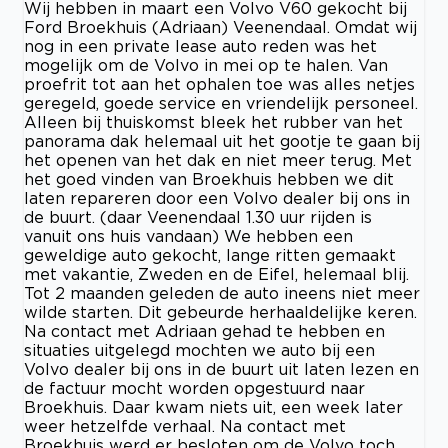
Wij hebben in maart een Volvo V60 gekocht bij
Ford Broekhuis (Adriaan) Veenendaal. Omdat wij
nog in een private lease auto reden was het
mogelijk om de Volvo in mei op te halen. Van
proefrit tot aan het ophalen toe was alles netjes
geregeld, goede service en vriendelijk personeel.
Alleen bij thuiskomst bleek het rubber van het
panorama dak helemaal uit het gootje te gaan bij
het openen van het dak en niet meer terug. Met
het goed vinden van Broekhuis hebben we dit
laten repareren door een Volvo dealer bij ons in
de buurt. (daar Veenendaal 1.30 uur rijden is
vanuit ons huis vandaan) We hebben een
geweldige auto gekocht, lange ritten gemaakt
met vakantie, Zweden en de Eifel, helemaal blij.
Tot 2 maanden geleden de auto ineens niet meer
wilde starten. Dit gebeurde herhaaldelijke keren.
Na contact met Adriaan gehad te hebben en
situaties uitgelegd mochten we auto bij een
Volvo dealer bij ons in de buurt uit laten lezen en
de factuur mocht worden opgestuurd naar
Broekhuis. Daar kwam niets uit, een week later
weer hetzelfde verhaal. Na contact met
Broekhuis werd er besloten om de Volvo toch