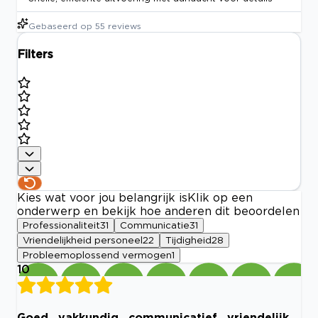
Gebaseerd op
55
reviews
Filters
Kies wat voor jou belangrijk is
Klik op een
onderwerp en bekijk hoe anderen dit beoordelen
Professionaliteit
31
Communicatie
31
Vriendelijkheid personeel
22
Tijdigheid
28
Probleemoplossend vermogen
1
10
Goed , vakkundig , communicatief , vriendelijk