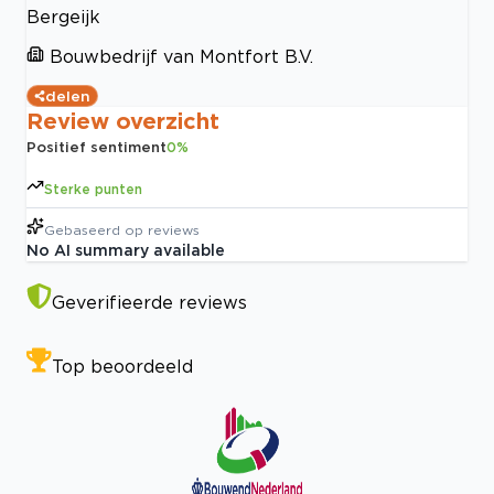
Bergeijk
Bouwbedrijf van Montfort B.V.
delen
Review overzicht
Positief sentiment
0
%
Sterke punten
Gebaseerd op
reviews
No AI summary available
Geverifieerde reviews
Top beoordeeld