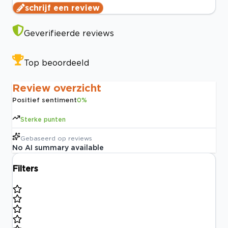
schrijf een review
Geverifieerde reviews
Top beoordeeld
Review overzicht
Positief sentiment
0
%
Sterke punten
Gebaseerd op
reviews
No AI summary available
Filters