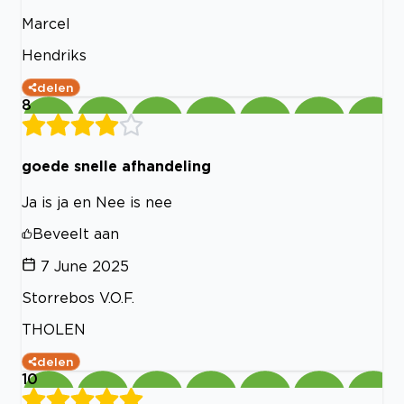
Marcel
Hendriks
delen
8
goede snelle afhandeling
Ja is ja en Nee is nee
Beveelt aan
7 June 2025
Storrebos V.O.F.
THOLEN
delen
10