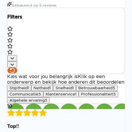
Gebaseerd op
5
reviews
Filters
Kies wat voor jou belangrijk is
Klik op een
onderwerp en bekijk hoe anderen dit beoordelen
Stiptheid
1
Netheid
1
Snelheid
1
Betrouwbaarheid
5
Communicatie
5
Klantenservice
1
Professionaliteit
5
Algehele ervaring
3
10
Top!!