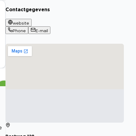
Contactgegevens
website
Phone
E-mail
e