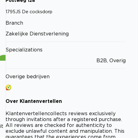
Postweg
128
1795JS
De cocksdorp
Branch
Zakelijke Dienstverlening
Specializations
B2B, Overig
Overige bedrijven
Over
Klantenvertellen
n
Klantenvertellen
collects reviews exclusively
through invitations after a registered purchase.
All reviews are checked for authenticity to
it
exclude unlawful content and manipulation. This
guarantees that the experiences come from