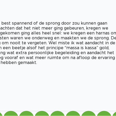
f best spannend of de sprong door zou kunnen gaan
chten dat het niet meer ging gebeuren, kregen we
ngekomen ging alles heel snel: we kregen een harnas o
t wisten waren we onderweg en maakten we de sprong. D
 om nooit te vergeten. Wel miste ik wat aandacht in de
en beetje alsof het principe “massa is kassa” gold,
aring wat extra persoonlijke begeleiding en aandacht het
eg vooraf en wat meer ruimte om na afloop de ervaring
t hebben gemaakt.