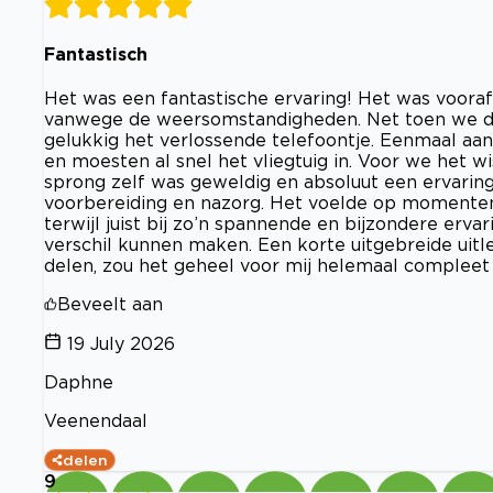
Fantastisch
Het was een fantastische ervaring! Het was voora
vanwege de weersomstandigheden. Net toen we da
gelukkig het verlossende telefoontje. Eenmaal aa
en moesten al snel het vliegtuig in. Voor we he
sprong zelf was geweldig en absoluut een ervaring
voorbereiding en nazorg. Het voelde op momenten e
terwijl juist bij zo’n spannende en bijzondere erv
verschil kunnen maken. Een korte uitgebreide uitl
delen, zou het geheel voor mij helemaal complee
Beveelt aan
19 July 2026
Daphne
Veenendaal
delen
9