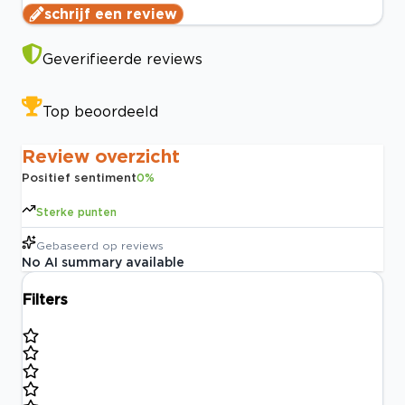
schrijf een review
Geverifieerde reviews
Top beoordeeld
Review overzicht
Positief sentiment
0
%
Sterke punten
Gebaseerd op
reviews
No AI summary available
Filters