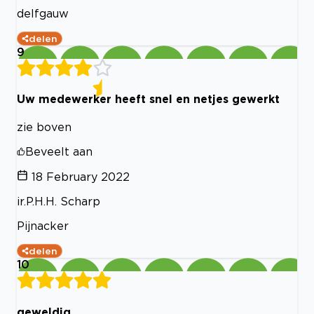
delfgauw
delen
9
Uw medewerker heeft snel en netjes gewerkt
zie boven
Beveelt aan
18 February 2022
ir.P.H.H. Scharp
Pijnacker
delen
10
geweldig