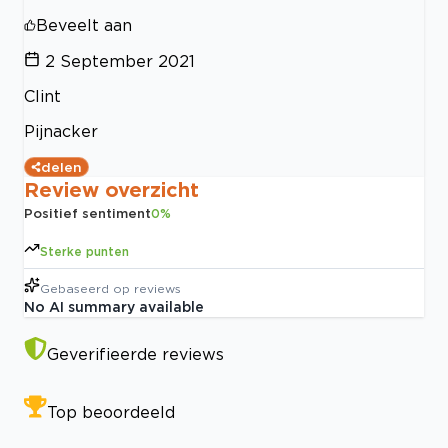
Beveelt aan
2 September 2021
Clint
Pijnacker
delen
Review overzicht
Positief sentiment
0
%
Sterke punten
Gebaseerd op
reviews
No AI summary available
Geverifieerde reviews
Top beoordeeld