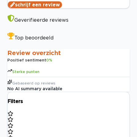
schrijf een review
Geverifieerde reviews
Top beoordeeld
Review overzicht
Positief sentiment
0
%
Sterke punten
Gebaseerd op
reviews
No AI summary available
Filters