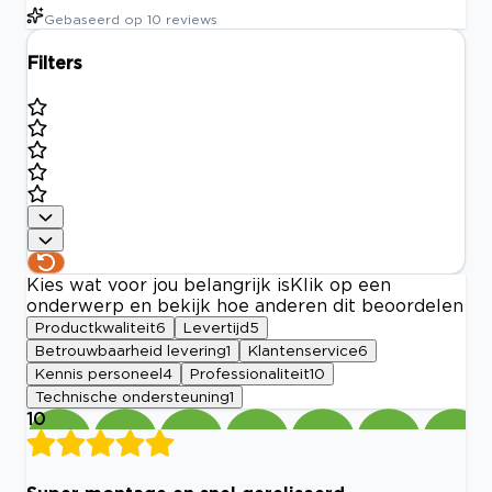
Gebaseerd op
10
reviews
Filters
Kies wat voor jou belangrijk is
Klik op een
onderwerp en bekijk hoe anderen dit beoordelen
Productkwaliteit
6
Levertijd
5
Betrouwbaarheid levering
1
Klantenservice
6
Kennis personeel
4
Professionaliteit
10
Technische ondersteuning
1
10