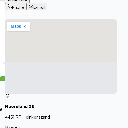
website
Phone
E-mail
Noordland
28
te
4451 RP
Heinkenszand
Branch