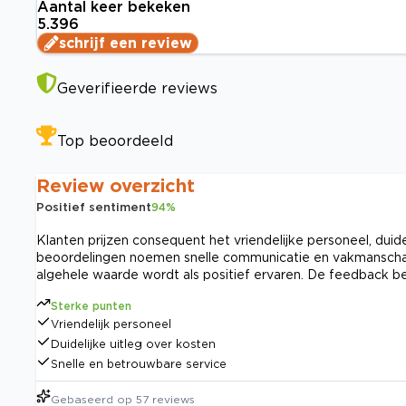
Aantal keer bekeken
5.396
schrijf een review
Geverifieerde reviews
Top beoordeeld
Review overzicht
Positief sentiment
94
%
Klanten prijzen consequent het vriendelijke personeel, dui
beoordelingen noemen snelle communicatie en vakmanschap v
algehele waarde wordt als positief ervaren. De feedback b
Sterke punten
Vriendelijk personeel
Duidelijke uitleg over kosten
Snelle en betrouwbare service
Gebaseerd op
57
reviews