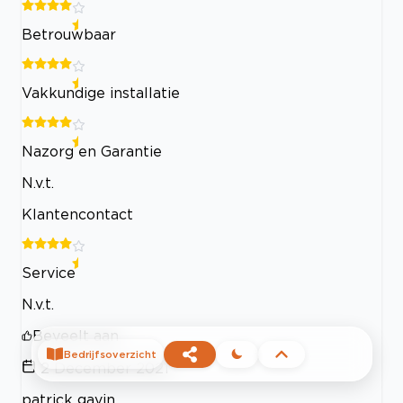
Betrouwbaar
Vakkundige installatie
Nazorg en Garantie
N.v.t.
Klantencontact
Service
N.v.t.
Beveelt aan
Bedrijfsoverzicht
2 December 2021
patrick gavin