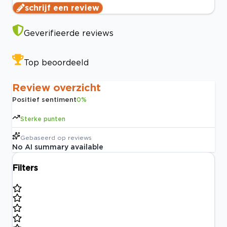
schrijf een review
Geverifieerde reviews
Top beoordeeld
Review overzicht
Positief sentiment
0
%
Sterke punten
Gebaseerd op
reviews
No AI summary available
Filters