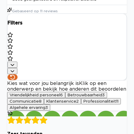
Gebaseerd op
11
reviews
Filters
Kies wat voor jou belangrijk is
Klik op een
onderwerp en bekijk hoe anderen dit beoordelen
Vriendelijkheid personeel
6
Betrouwbaarheid
3
Communicatie
8
Klantenservice
2
Professionaliteit
11
Algehele ervaring
3
10
Zeer tevreden