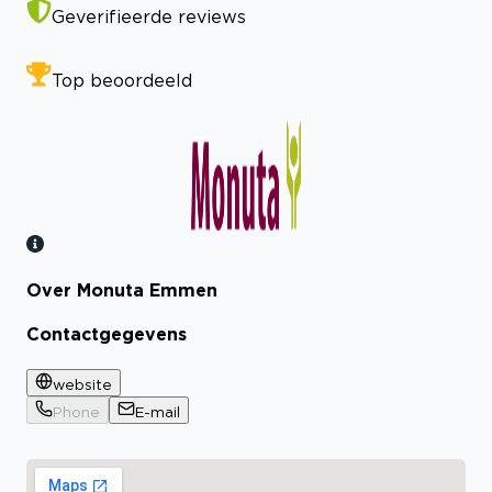
Geverifieerde reviews
Top beoordeeld
Over Monuta Emmen
Bekijk certificaat
Contactgegevens
website
Phone
E-mail