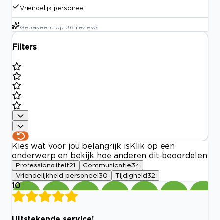
Vriendelijk personeel
Gebaseerd op
36
reviews
Filters
Kies wat voor jou belangrijk is
Klik op een
onderwerp en bekijk hoe anderen dit beoordelen
Professionaliteit
21
Communicatie
34
Vriendelijkheid personeel
30
Tijdigheid
32
10
Uitstekende service!