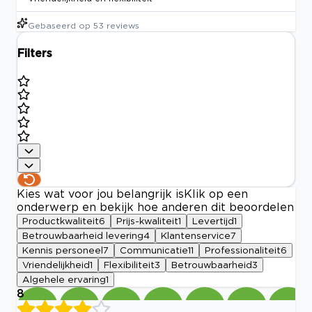
Gebaseerd op
53
reviews
Filters
Kies wat voor jou belangrijk is
Klik op een
onderwerp en bekijk hoe anderen dit beoordelen
Productkwaliteit
6
Prijs-kwaliteit
1
Levertijd
1
Betrouwbaarheid levering
4
Klantenservice
7
Kennis personeel
7
Communicatie
11
Professionaliteit
6
Vriendelijkheid
1
Flexibiliteit
3
Betrouwbaarheid
3
Algehele ervaring
1
8