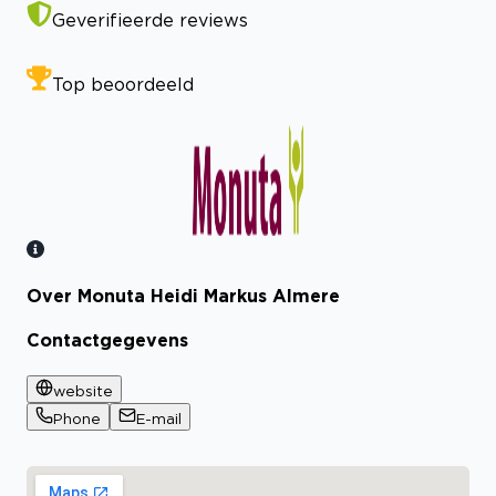
Geverifieerde reviews
Top beoordeeld
Over Monuta Heidi Markus Almere
Bekijk certificaat
Contactgegevens
website
Phone
E-mail