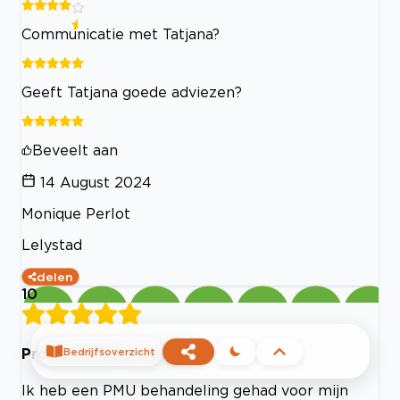
Communicatie met Tatjana?
Geeft Tatjana goede adviezen?
Beveelt aan
14 August 2024
Monique Perlot
Lelystad
delen
10
Professioneel en secuur
Bedrijfsoverzicht
Ik heb een PMU behandeling gehad voor mijn