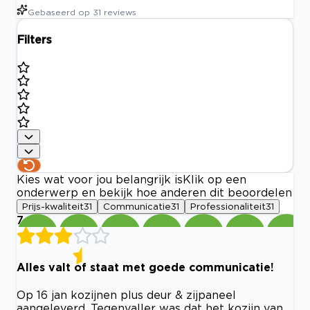
Gebaseerd op
31
reviews
Filters
Kies wat voor jou belangrijk is
Klik op een
onderwerp en bekijk hoe anderen dit beoordelen
Prijs-kwaliteit
31
Communicatie
31
Professionaliteit
31
7
Alles valt of staat met goede communicatie!
Op 16 jan kozijnen plus deur & zijpaneel
aangeleverd. Tegenvaller was dat het kozijn van