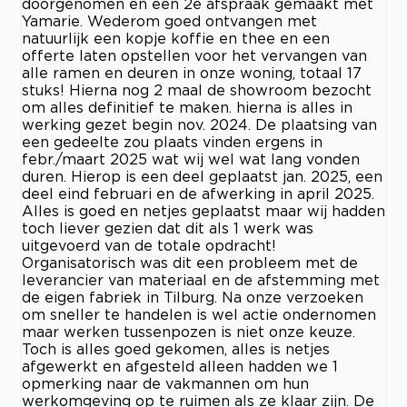
doorgenomen en een 2e afspraak gemaakt met
Yamarie. Wederom goed ontvangen met
natuurlijk een kopje koffie en thee en een
offerte laten opstellen voor het vervangen van
alle ramen en deuren in onze woning, totaal 17
stuks! Hierna nog 2 maal de showroom bezocht
om alles definitief te maken. hierna is alles in
werking gezet begin nov. 2024. De plaatsing van
een gedeelte zou plaats vinden ergens in
febr./maart 2025 wat wij wel wat lang vonden
duren. Hierop is een deel geplaatst jan. 2025, een
deel eind februari en de afwerking in april 2025.
Alles is goed en netjes geplaatst maar wij hadden
toch liever gezien dat dit als 1 werk was
uitgevoerd van de totale opdracht!
Organisatorisch was dit een probleem met de
leverancier van materiaal en de afstemming met
de eigen fabriek in Tilburg. Na onze verzoeken
om sneller te handelen is wel actie ondernomen
maar werken tussenpozen is niet onze keuze.
Toch is alles goed gekomen, alles is netjes
afgewerkt en afgesteld alleen hadden we 1
opmerking naar de vakmannen om hun
werkomgeving op te ruimen als ze klaar zijn. De