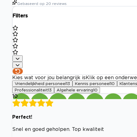
Gebaseerd op
20
reviews
Filters
Kies wat voor jou belangrijk is
Klik op een onderwe
Vriendelijkheid personeel
13
Kennis personeel
10
Klanten
Professionaliteit
13
Algehele ervaring
10
10
Perfect!
Snel en goed geholpen. Top kwaliteit