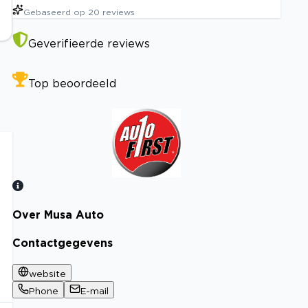
Gebaseerd op
20
reviews
Geverifieerde reviews
Top beoordeeld
Over Musa Auto
Bekijk certificaat
Contactgegevens
website
Phone
E-mail