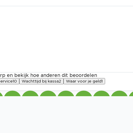
rp en bekijk hoe anderen dit beoordelen
service
10
Wachttijd bij kassa
2
Waar voor je geld
1