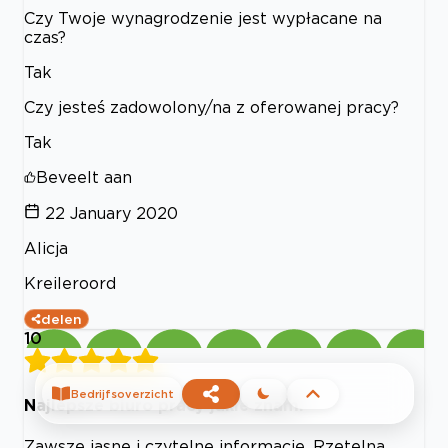
Czy Twoje wynagrodzenie jest wypłacane na
czas?
Tak
Czy jesteś zadowolony/na z oferowanej pracy?
Tak
Beveelt aan
22 January 2020
Alicja
Kreileroord
delen
10
Bedrijfsoverzicht
Najlepsze biuro pracy jakie znam.
Zawsze jasne i czytelne informacje. Rzetelna