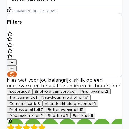
Gebaseerd op
17
reviews
Filters
Kies wat voor jou belangrijk is
Klik op een
onderwerp en bekijk hoe anderen dit beoordelen
Expertise
3
Snelheid van service
1
Prijs-kwaliteit
2
Transparantie
1
Nauwkeurigheid offerte
1
Communicatie
8
Vriendelijkheid personeel
6
Professionaliteit
7
Betrouwbaarheid
5
Afspraak maken
2
Stiptheid
5
Eerlijkheid
1
10