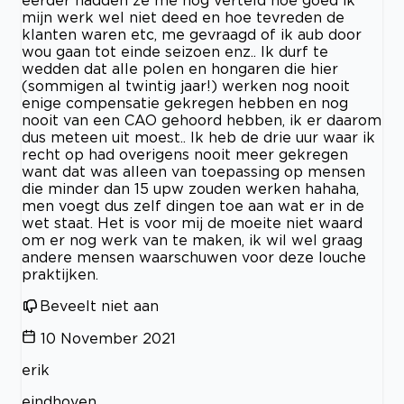
eerder hadden ze me nog verteld hoe goed ik
mijn werk wel niet deed en hoe tevreden de
klanten waren etc, me gevraagd of ik aub door
wou gaan tot einde seizoen enz.. Ik durf te
wedden dat alle polen en hongaren die hier
(sommigen al twintig jaar!) werken nog nooit
enige compensatie gekregen hebben en nog
nooit van een CAO gehoord hebben, ik er daarom
dus meteen uit moest.. Ik heb de drie uur waar ik
recht op had overigens nooit meer gekregen
want dat was alleen van toepassing op mensen
die minder dan 15 upw zouden werken hahaha,
men voegt dus zelf dingen toe aan wat er in de
wet staat. Het is voor mij de moeite niet waard
om er nog werk van te maken, ik wil wel graag
andere mensen waarschuwen voor deze louche
praktijken.
Beveelt niet aan
10 November 2021
erik
eindhoven