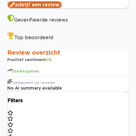
schrijf een review
Geverifieerde reviews
Top beoordeeld
Review overzicht
Positief sentiment
0
%
Sterke punten
Gebaseerd op
reviews
No AI summary available
Filters