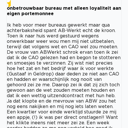
onbetrouwbaar bureau met alleen loyaliteit aan
eigen portemonnee
Ik heb voor meer bureaus gewerkt maar qua
achterbaksheid spant AB-Werkt echt de kroon.
Toen ik naar huis werd gestuurd wegens
onwerkbaar weer wou men mij niet uitbetalen,
terwijl dat volgens wet en CAO wel zou moeten.
De vrouw van ABWerkt schrok ervan toen ik zei
dat ik de CAO gelezen had en begon te stotteren
en smoesjes te verzinnen. Zij wist niet precies
hoe het zat en het bedrijf waar ik voor werkte
(Gustaaf in Geldrop) daar deden ze niet aan CAO
en hadden er waarschijnlijk nog nooit van
gehoord zei ze me. Daarop zei ik dat zij zich toch
gewoon aan de wet zouden moeten houden en
dat ik een wettig uitzendcontract met hun heb.
Ja dat klopte en de mevrouw van ABW zou het
nog eens nakijken en mij nog iets laten weten.
Een kwartier voor einde werktijd stuurde ze mij
een appje, (!) ik was per direct onstlagen!! Want
het klikte ineens niet meer zei ze. Een week