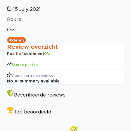
15 July 2021
Bokre
Oss
delen
Review overzicht
Positief sentiment
0
%
Sterke punten
Gebaseerd op
reviews
No AI summary available
Geverifieerde reviews
Top beoordeeld