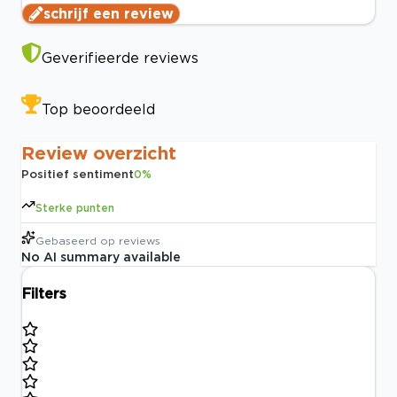
schrijf een review
Geverifieerde reviews
Top beoordeeld
Review overzicht
Positief sentiment
0
%
Sterke punten
Gebaseerd op
reviews
No AI summary available
Filters