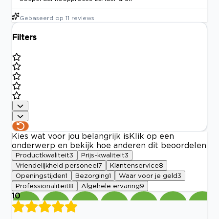
Gebaseerd op
11
reviews
Filters
Kies wat voor jou belangrijk is
Klik op een
onderwerp en bekijk hoe anderen dit beoordelen
Productkwaliteit
3
Prijs-kwaliteit
3
Vriendelijkheid personeel
7
Klantenservice
8
Openingstijden
1
Bezorging
1
Waar voor je geld
3
Professionaliteit
8
Algehele ervaring
9
10