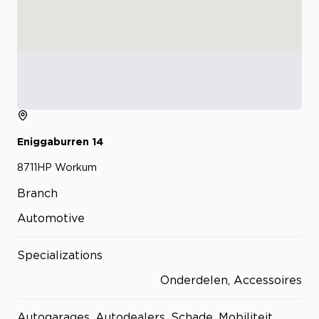
Eniggaburren
14
8711HP
Workum
Branch
Automotive
Specializations
Onderdelen, Accessoires
Autogarages, Autodealers, Schade, Mobiliteit