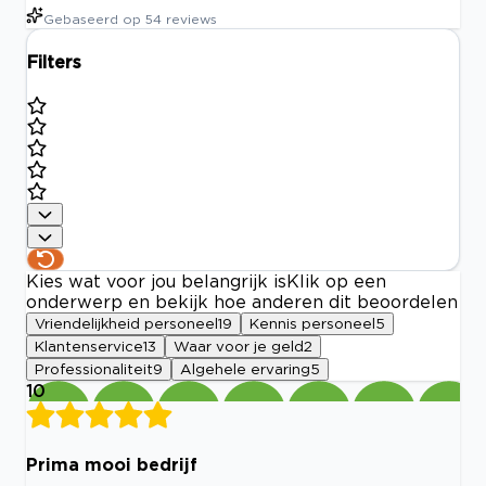
Gebaseerd op
54
reviews
Filters
Kies wat voor jou belangrijk is
Klik op een
onderwerp en bekijk hoe anderen dit beoordelen
Vriendelijkheid personeel
19
Kennis personeel
5
Klantenservice
13
Waar voor je geld
2
Professionaliteit
9
Algehele ervaring
5
10
Prima mooi bedrijf