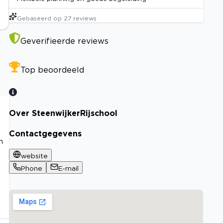
Gebaseerd op
27
reviews
Geverifieerde reviews
Top beoordeeld
Over SteenwijkerRijschool
Contactgegevens
n
website
Phone
E-mail