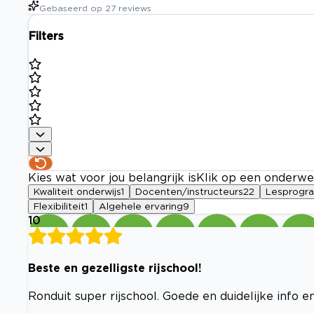
Gebaseerd op
27
reviews
Filters
Kies wat voor jou belangrijk is
Klik op een onderwe
Kwaliteit onderwijs
1
Docenten/instructeurs
22
Lesprogr
Flexibiliteit
1
Algehele ervaring
9
10
Beste en gezelligste rijschool!
Ronduit super rijschool. Goede en duidelijke info e