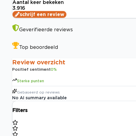
Aantal keer bekeken
3.916
schrijf een review
Geverifieerde reviews
Top beoordeeld
Review overzicht
Positief sentiment
0
%
Sterke punten
Gebaseerd op
reviews
No AI summary available
Filters