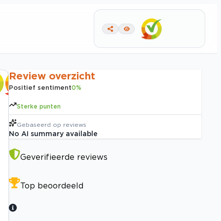
Review overzicht
Positief sentiment
0
%
Sterke punten
Gebaseerd op
reviews
No AI summary available
Geverifieerde reviews
Top beoordeeld