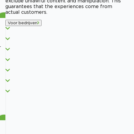
exclude unlawful content and manipulation. This
guarantees that the experiences come from
actual customers.
Voor bedrijven
r