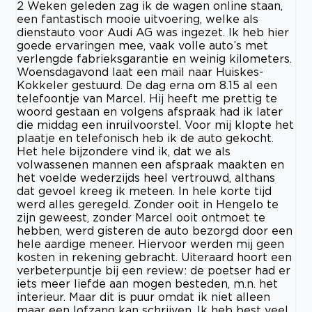
2 Weken geleden zag ik de wagen online staan,
een fantastisch mooie uitvoering, welke als
dienstauto voor Audi AG was ingezet. Ik heb hier
goede ervaringen mee, vaak volle auto’s met
verlengde fabrieksgarantie en weinig kilometers.
Woensdagavond laat een mail naar Huiskes-
Kokkeler gestuurd. De dag erna om 8.15 al een
telefoontje van Marcel. Hij heeft me prettig te
woord gestaan en volgens afspraak had ik later
die middag een inruilvoorstel. Voor mij klopte het
plaatje en telefonisch heb ik de auto gekocht.
Het hele bijzondere vind ik, dat we als
volwassenen mannen een afspraak maakten en
het voelde wederzijds heel vertrouwd, althans
dat gevoel kreeg ik meteen. In hele korte tijd
werd alles geregeld. Zonder ooit in Hengelo te
zijn geweest, zonder Marcel ooit ontmoet te
hebben, werd gisteren de auto bezorgd door een
hele aardige meneer. Hiervoor werden mij geen
kosten in rekening gebracht. Uiteraard hoort een
verbeterpuntje bij een review: de poetser had er
iets meer liefde aan mogen besteden, m.n. het
interieur. Maar dit is puur omdat ik niet alleen
maar een lofzang kan schrijven. Ik heb best veel