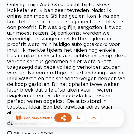
Onlangs mijn Audi Q5 gekocht bij Huiskes-
Kokkeler en ik ben zeer tevreden. Nadat ik
online een mooie Q5 had gezien, kon ik na een
kort telefoontje op zaterdag direct terecht voor
een proefrit. Dit was erg fijn, aangezien ik twee
uur moest reizen. Bij aankomst werden we
vriendelijk ontvangen met koffie. Tijdens de
proefrit werd mijn huidige auto getaxeerd voor
inruil. Ik merkte tijdens het rijden nog enkele
belangrijke technische aandachtspunten op; deze
werden serieus genomen en er werd direct
toegezegd dat deze volledig verholpen zouden
worden. Na een prettige onderhandeling over de
inruilwaarde en een set wintervelgen hebben we
de koop gesloten. Bij het ophalen twee weken
later bleek dat alle afspraken keurig waren
nagekomen en dat de noodzakelijke zaken
perfect waren opgelost. De auto stond in
topstaat klaar. Een betrouwbaar adres waar
afspraak ook echt afspraak is!
Bedrijfsoverzicht
Beveelt aan
26 January 2026