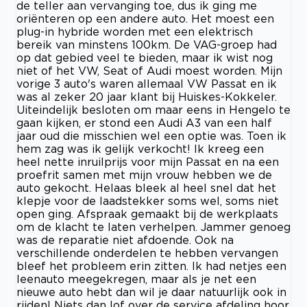
de teller aan vervanging toe, dus ik ging me
oriënteren op een andere auto. Het moest een
plug-in hybride worden met een elektrisch
bereik van minstens 100km. De VAG-groep had
op dat gebied veel te bieden, maar ik wist nog
niet of het VW, Seat of Audi moest worden. Mijn
vorige 3 auto's waren allemaal VW Passat en ik
was al zeker 20 jaar klant bij Huiskes-Kokkeler.
Uiteindelijk besloten om maar eens in Hengelo te
gaan kijken, er stond een Audi A3 van een half
jaar oud die misschien wel een optie was. Toen ik
hem zag was ik gelijk verkocht! Ik kreeg een
heel nette inruilprijs voor mijn Passat en na een
proefrit samen met mijn vrouw hebben we de
auto gekocht. Helaas bleek al heel snel dat het
klepje voor de laadstekker soms wel, soms niet
open ging. Afspraak gemaakt bij de werkplaats
om de klacht te laten verhelpen. Jammer genoeg
was de reparatie niet afdoende. Ook na
verschillende onderdelen te hebben vervangen
bleef het probleem erin zitten. Ik had netjes een
leenauto meegekregen, maar als je net een
nieuwe auto hebt dan wil je daar natuurlijk ook in
rijden! Niets dan lof over de service afdeling hoor,