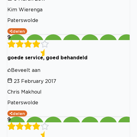
Kim Wierenga
Paterswolde
delen
9
goede service, goed behandeld
Beveelt aan
23 February 2017
Chris Makhoul
Paterswolde
delen
9