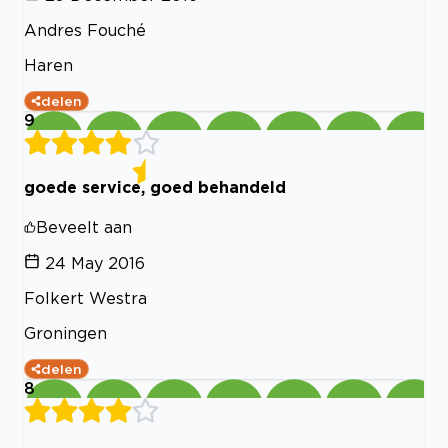
Andres Fouché
Haren
delen
9
goede service, goed behandeld
Beveelt aan
24 May 2016
Folkert Westra
Groningen
delen
8