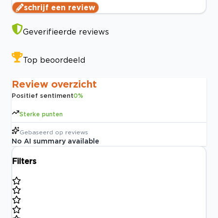
schrijf een review
Geverifieerde reviews
Top beoordeeld
Review overzicht
Positief sentiment
0
%
Sterke punten
Gebaseerd op
reviews
No AI summary available
Filters