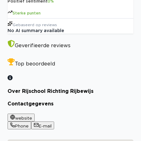
Positief sentiment
0
%
Sterke punten
Gebaseerd op
reviews
No AI summary available
Geverifieerde reviews
Top beoordeeld
Over Rijschool Richting Rijbewijs
Contactgegevens
website
Phone
E-mail