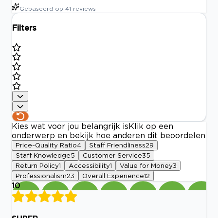
Gebaseerd op
41
reviews
Filters
Kies wat voor jou belangrijk is
Klik op een
onderwerp en bekijk hoe anderen dit beoordelen
Price-Quality Ratio
4
Staff Friendliness
29
Staff Knowledge
5
Customer Service
35
Return Policy
1
Accessibility
1
Value for Money
3
Professionalism
23
Overall Experience
12
10