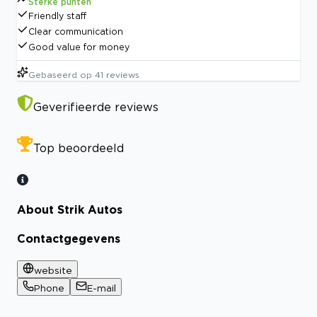
Sterke punten
Friendly staff
Clear communication
Good value for money
Gebaseerd op
41
reviews
Geverifieerde reviews
Top beoordeeld
About Strik Autos
Contactgegevens
website
Phone
E-mail