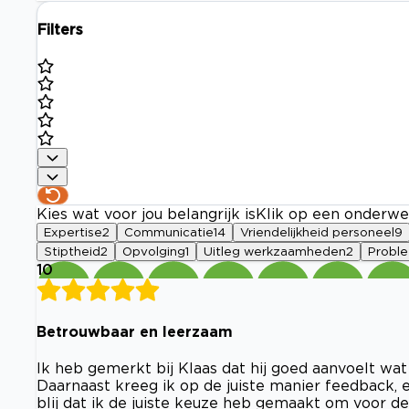
Filters
Kies wat voor jou belangrijk is
Klik op een onderwe
Expertise
2
Communicatie
14
Vriendelijkheid personeel
9
Stiptheid
2
Opvolging
1
Uitleg werkzaamheden
2
Probl
10
Betrouwbaar en leerzaam
Ik heb gemerkt bij Klaas dat hij goed aanvoelt wat 
Daarnaast kreeg ik op de juiste manier feedback, e
blij dat ik de juiste keuze heb gemaakt om voor dez