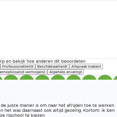
rp en bekijk hoe anderen dit beoordelen
Professionaliteit
9
Beschikbaarheid
1
Afspraak maken
1
eemoplossend vermogen
2
Algehele ervaring
1
de juiste manier is om naar het afrijden toe te werken.
n het was daarnaast ook altijd gezellig. Kortom: ik ben
e rijschool te kiezen.