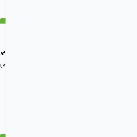
naf
ijk
!