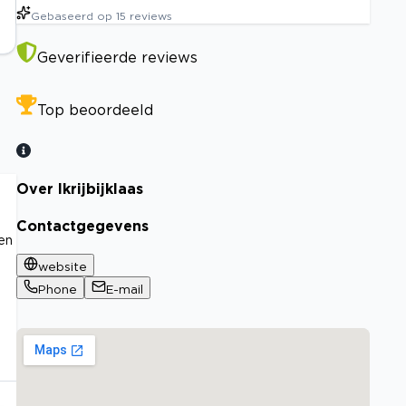
Gebaseerd op
15
reviews
Geverifieerde reviews
Top beoordeeld
Over Ikrijbijklaas
Contactgegevens
ten
website
Phone
E-mail