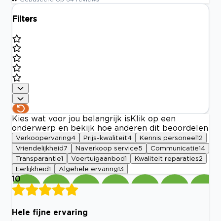
Filters
Kies wat voor jou belangrijk is
Klik op een
onderwerp en bekijk hoe anderen dit beoordelen
Verkoopervaring
4
Prijs-kwaliteit
4
Kennis personeel
12
Vriendelijkheid
7
Naverkoop service
5
Communicatie
14
Transparantie
1
Voertuigaanbod
1
Kwaliteit reparaties
2
Eerlijkheid
1
Algehele ervaring
13
10
Hele fijne ervaring