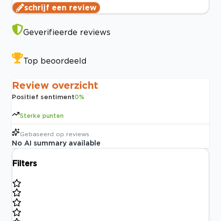
schrijf een review
Geverifieerde reviews
Top beoordeeld
Review overzicht
Positief sentiment
0
%
Sterke punten
Gebaseerd op
reviews
No AI summary available
Filters