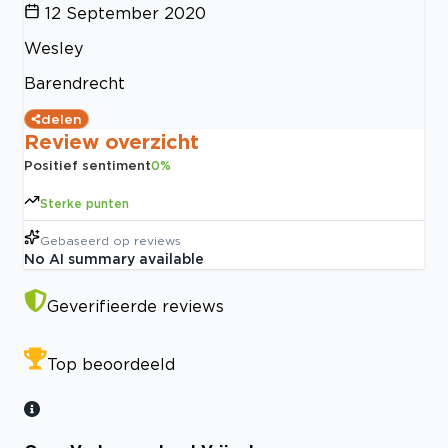
12 September 2020
Wesley
Barendrecht
delen
Review overzicht
Positief sentiment
0
%
Sterke punten
Gebaseerd op
reviews
No AI summary available
Geverifieerde reviews
Top beoordeeld