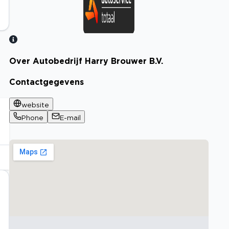
Over Autobedrijf Harry Brouwer B.V.
Bekijk certificaat
Contactgegevens
website
Phone
E-mail