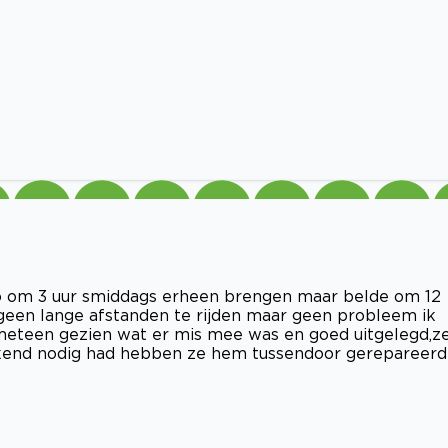
uto om 3 uur smiddags erheen brengen maar belde om 12
e geen lange afstanden te rijden maar geen probleem ik
teen gezien wat er mis mee was en goed uitgelegd,z
end nodig had hebben ze hem tussendoor gerepareerd