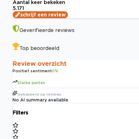
Aantal keer bekeken
5.171
schrijf een review
Geverifieerde reviews
Top beoordeeld
Review overzicht
Positief sentiment
0
%
Sterke punten
Gebaseerd op
reviews
No AI summary available
Filters