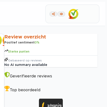
Review overzicht
Positief sentiment
0
%
Sterke punten
Gebaseerd op
reviews
No AI summary available
Geverifieerde reviews
Top beoordeeld