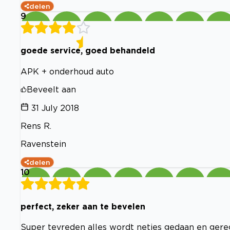
delen
9
goede service, goed behandeld
APK + onderhoud auto
Beveelt aan
31 July 2018
Rens R.
Ravenstein
delen
10
perfect, zeker aan te bevelen
Super tevreden alles wordt netjes gedaan en ger